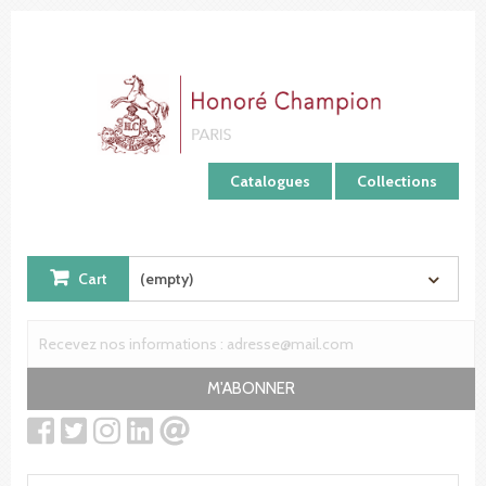
Cookies management panel
Catalogues
Collections
Cart
(empty)
M'ABONNER