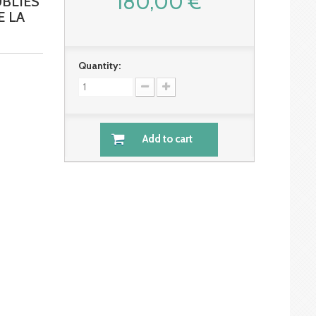
180,00 €
UBLIES
E LA
Quantity:
Add to cart