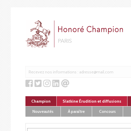
Cookies management panel
Champion
Slatkine Érudition et diffusions
Nouveautés
À paraître
Concours