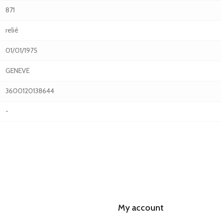
871
relié
01/01/1975
GENEVE
3600120138644
-
My account