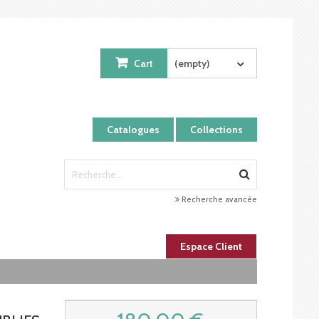
Cart
(empty)
Catalogues
Collections
Recherche avancée
Espace Client