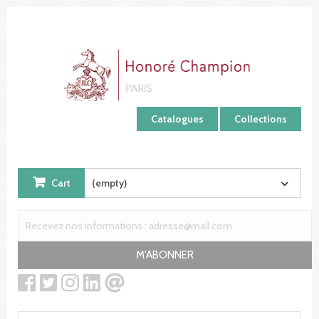
Cookies management panel
Catalogues
Collections
Cart
(empty)
M'ABONNER