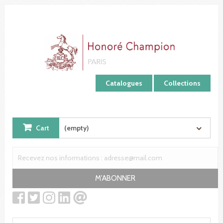
Cookies management panel
Catalogues
Collections
Cart
(empty)
M'ABONNER