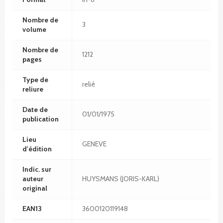
Nombre de
3
volume
Nombre de
1212
pages
Type de
relié
reliure
Date de
01/01/1975
publication
Lieu
GENEVE
d'édition
Indic. sur
auteur
HUYSMANS (JORIS-KARL)
original
EAN13
3600120119148