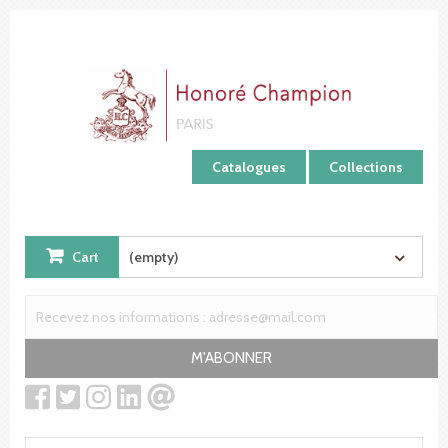
Cookies management panel
Catalogues
Collections
Cart
(empty)
M'ABONNER