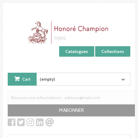
Cookies management panel
Catalogues
Collections
Cart
(empty)
M'ABONNER