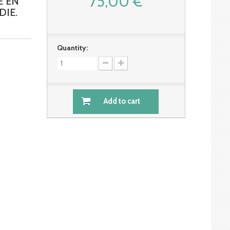
75,00 €
E EN
DIE.
Quantity:
Add to cart