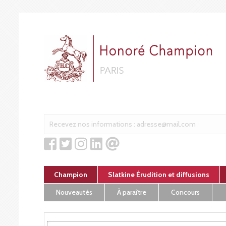
Cookies management panel
Champion
Slatkine Érudition et diffusions
Nouveautés
À paraître
Concours