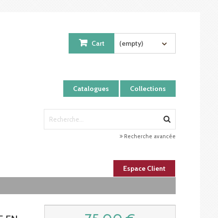
Cart
(empty)
Catalogues
Collections
Recherche avancée
Espace Client