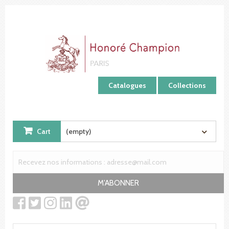
Cookies management panel
Catalogues
Collections
Cart
(empty)
M'ABONNER