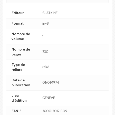
Editeur
SLATKINE
Format
in-8
Nombre de
1
volume
Nombre de
230
pages
Type de
relié
reliure
Date de
01/01/1974
publication
Lieu
GENEVE
d'édition
EAN13
3600120121509