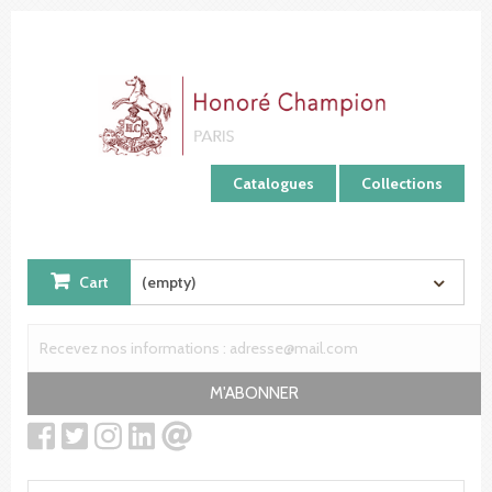
Cookies management panel
Catalogues
Collections
Cart
(empty)
M'ABONNER