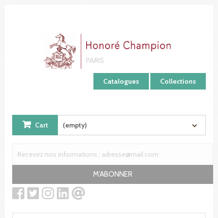
Cookies management panel
Catalogues
Collections
Cart
(empty)
M'ABONNER