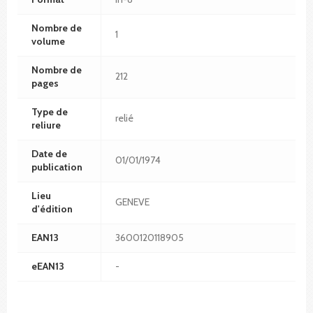
Nombre de
1
volume
Nombre de
212
pages
Type de
relié
reliure
Date de
01/01/1974
publication
Lieu
GENEVE
d'édition
EAN13
3600120118905
eEAN13
-