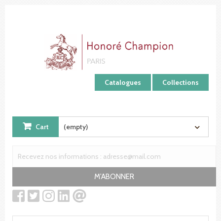
Cookies management panel
Catalogues
Collections
Cart
(empty)
M'ABONNER