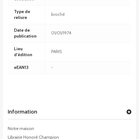
Type de
broché
reliure
Date de
01/01/1974
publication
Lieu
PARIS
d'édition
eEAN13
-
Information
Notre maison
Librairie Honoré Champion