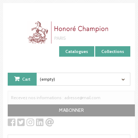
Cookies management panel
Catalogues
Collections
Cart
(empty)
M'ABONNER