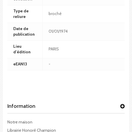
Type de
broché
reliure
Date de
01/01/1974
publication
Lieu
PARIS
d'édition
eEAN13
-
Information
Notre maison
Librairie Honoré Champion