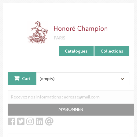
Cookies management panel
Catalogues
Collections
Cart
(empty)
M'ABONNER