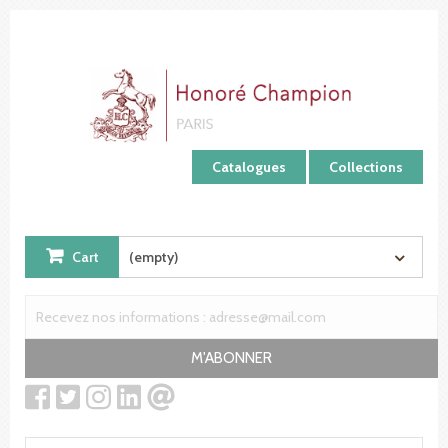
Cookies management panel
Catalogues
Collections
Cart
(empty)
M'ABONNER