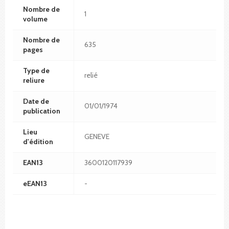
Nombre de
1
volume
Nombre de
635
pages
Type de
relié
reliure
Date de
01/01/1974
publication
Lieu
GENEVE
d'édition
EAN13
3600120117939
eEAN13
-