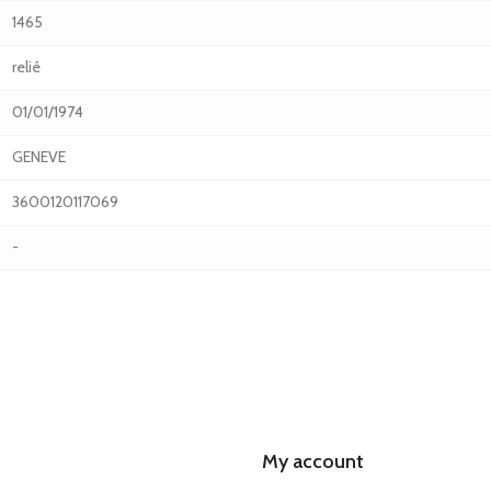
1465
relié
01/01/1974
GENEVE
3600120117069
-
My account