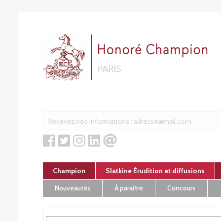
Cookies management panel
Champion
Slatkine Érudition et diffusions
Nouveautés
À paraître
Concours