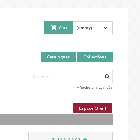
Cart
(empty)
Catalogues
Collections
Recherche avancée
Espace Client