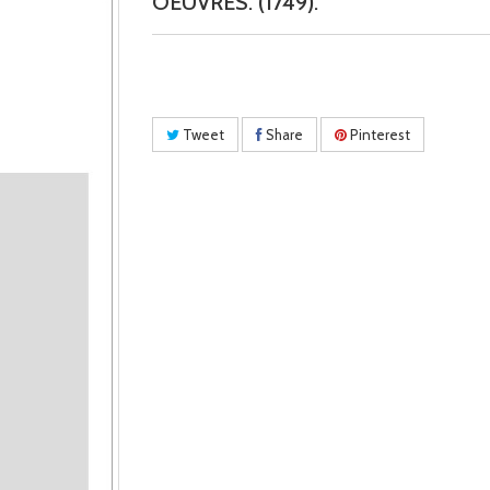
OEUVRES. (1749).
Tweet
Share
Pinterest