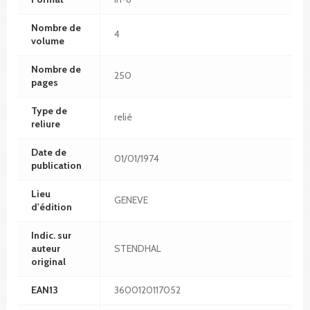
Nombre de
4
volume
Nombre de
250
pages
Type de
relié
reliure
Date de
01/01/1974
publication
Lieu
GENEVE
d'édition
Indic. sur
auteur
STENDHAL
original
EAN13
3600120117052