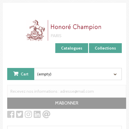
Cookies management panel
Catalogues
Collections
Cart
(empty)
M'ABONNER