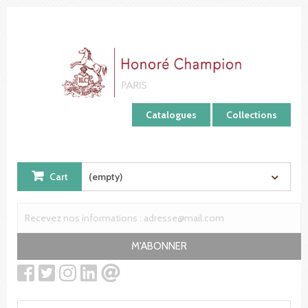
Cookies management panel
Catalogues
Collections
Cart
(empty)
M'ABONNER