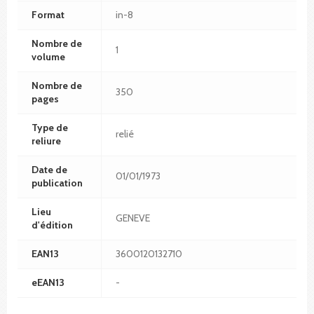
Format
in-8
Nombre de
1
volume
Nombre de
350
pages
Type de
relié
reliure
Date de
01/01/1973
publication
Lieu
GENEVE
d'édition
EAN13
3600120132710
eEAN13
-