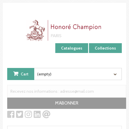
Cookies management panel
Catalogues
Collections
Cart
(empty)
M'ABONNER