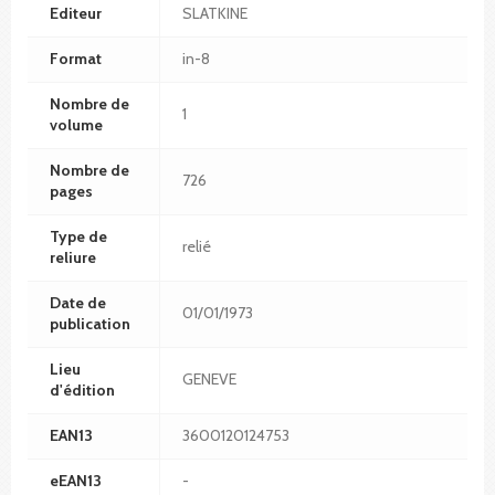
Editeur
SLATKINE
Format
in-8
Nombre de
1
volume
Nombre de
726
pages
Type de
relié
reliure
Date de
01/01/1973
publication
Lieu
GENEVE
d'édition
EAN13
3600120124753
eEAN13
-