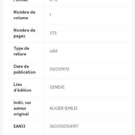
Nombre de
1
volume
Nombre de
575
pages
Type de
relié
reliure
Date de
01/01/1973
publication
Lieu
GENEVE
d'édition
Indic. sur
auteur
AUGIER (EMILE)
original
EAN13
3600120124197