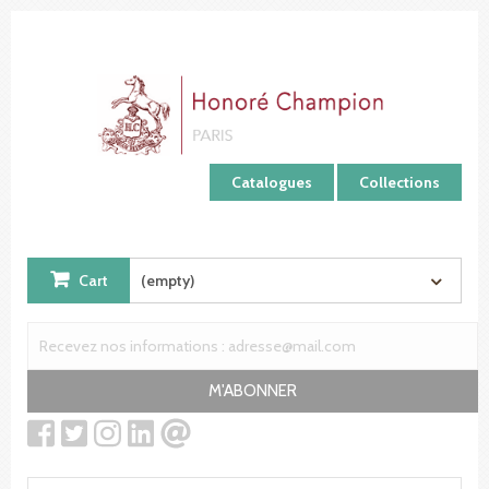
Cookies management panel
Catalogues
Collections
Cart
(empty)
M'ABONNER