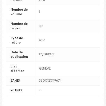
Nombre de
1
volume
Nombre de
315
pages
Type de
relié
reliure
Date de
01/01/1973
publication
Lieu
GENEVE
d'édition
EAN13
3600120119674
eEAN13
-