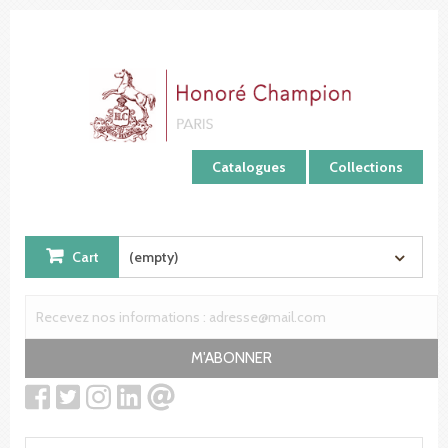
Cookies management panel
Catalogues
Collections
Cart
(empty)
M'ABONNER