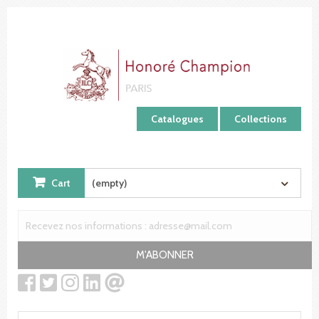
Cookies management panel
Catalogues
Collections
Cart
(empty)
M'ABONNER