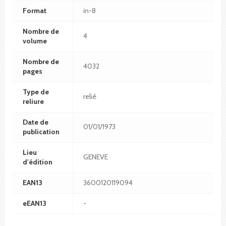
Format
in-8
Nombre de
4
volume
Nombre de
4032
pages
Type de
relié
reliure
Date de
01/01/1973
publication
Lieu
GENEVE
d'édition
EAN13
3600120119094
eEAN13
-