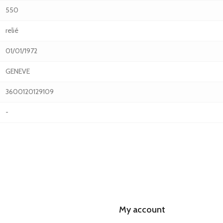
550
relié
01/01/1972
GENEVE
3600120129109
-
My account