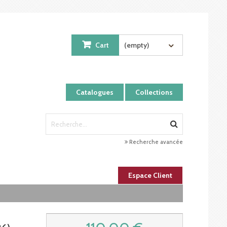
Cart
(empty)
Catalogues
Collections
Recherche avancée
Espace Client