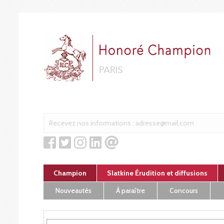
Cookies management panel
Champion
Slatkine Érudition et diffusions
Nouveautés
À paraître
Concours