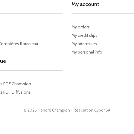
My account
My orders
My credit slips
Complètes Rousseau
My addresses
My personal info
gue
es PDF Champion
s PDF Diffusions
© 2026 Honoré Champion - Réalisation
Cybor SA