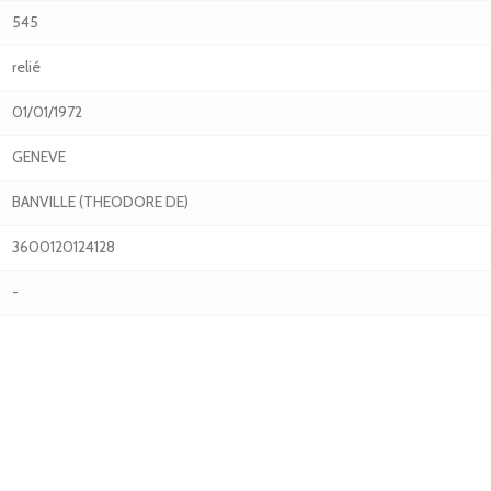
545
relié
01/01/1972
GENEVE
BANVILLE (THEODORE DE)
3600120124128
-