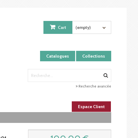
Cart
(empty)
Catalogues
Collections
Recherche avancée
Espace Client