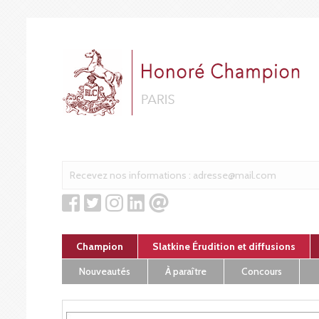
Cookies management panel
Champion
Slatkine Érudition et diffusions
Nouveautés
À paraître
Concours