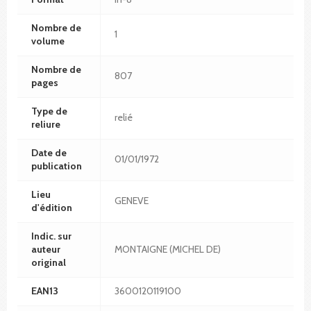
Nombre de
1
volume
Nombre de
807
pages
Type de
relié
reliure
Date de
01/01/1972
publication
Lieu
GENEVE
d'édition
Indic. sur
auteur
MONTAIGNE (MICHEL DE)
original
EAN13
3600120119100