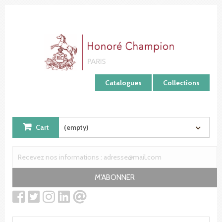
Cookies management panel
Catalogues
Collections
Cart
(empty)
M'ABONNER