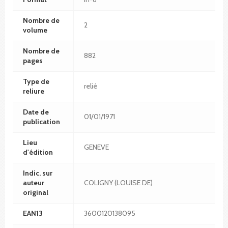
Nombre de
2
volume
Nombre de
882
pages
Type de
relié
reliure
Date de
01/01/1971
publication
Lieu
GENEVE
d'édition
Indic. sur
auteur
COLIGNY (LOUISE DE)
original
EAN13
3600120138095