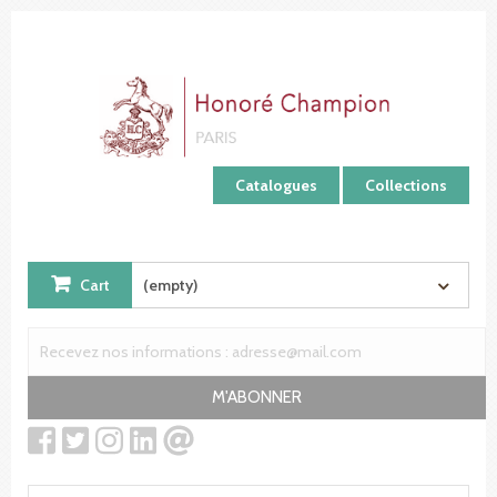
Cookies management panel
Catalogues
Collections
Cart
(empty)
M'ABONNER