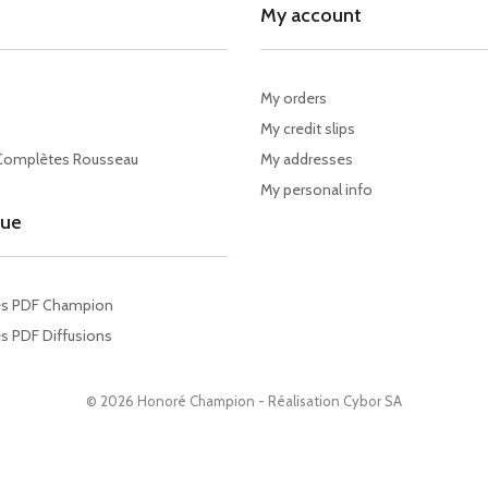
My account
My orders
My credit slips
Complètes Rousseau
My addresses
My personal info
gue
es PDF Champion
s PDF Diffusions
© 2026 Honoré Champion - Réalisation
Cybor SA