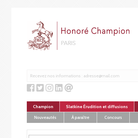
Cookies management panel
Champion
Slatkine Érudition et diffusions
Nouveautés
À paraître
Concours