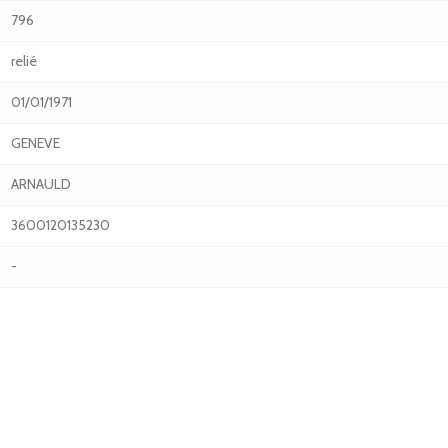
796
relié
01/01/1971
GENEVE
ARNAULD
3600120135230
-