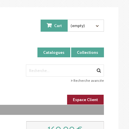
Cart
(empty)
Catalogues
Collections
Recherche avancée
Espace Client