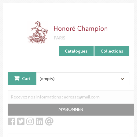
Cookies management panel
Catalogues
Collections
Cart
(empty)
M'ABONNER