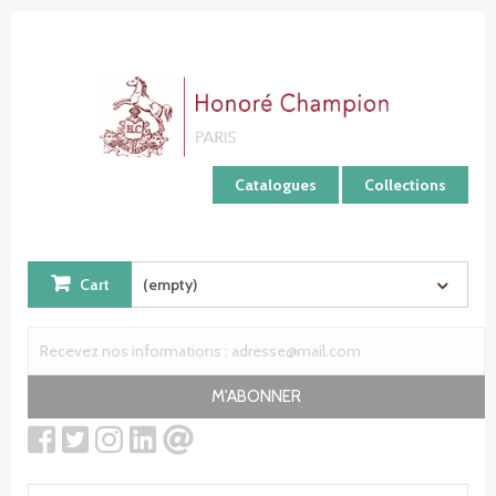
Cookies management panel
Catalogues
Collections
Cart
(empty)
M'ABONNER