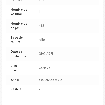
Nombre de
1
volume
Nombre de
463
pages
Type de
relié
reliure
Date de
01/01/1971
publication
Lieu
GENEVE
d'édition
EAN13
3600120132390
eEAN13
-