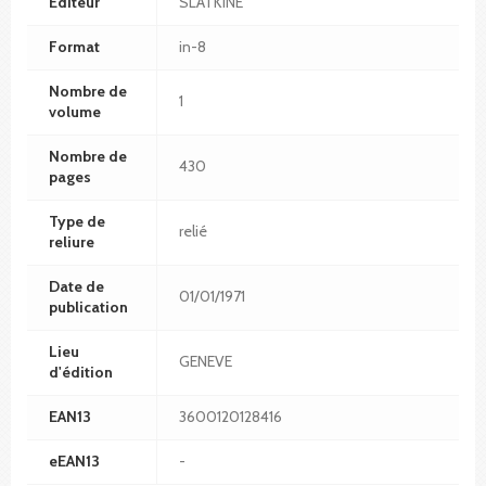
Editeur
SLATKINE
Format
in-8
Nombre de
1
volume
Nombre de
430
pages
Type de
relié
reliure
Date de
01/01/1971
publication
Lieu
GENEVE
d'édition
EAN13
3600120128416
eEAN13
-