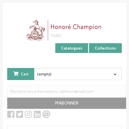
Cookies management panel
Catalogues
Collections
Cart
(empty)
M'ABONNER