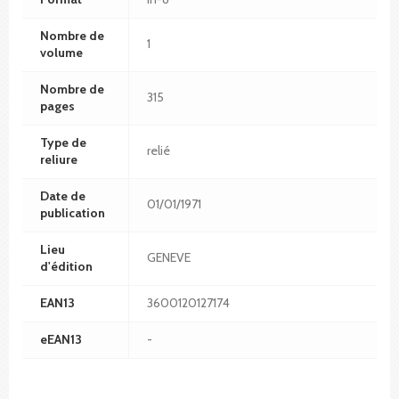
Nombre de
1
volume
Nombre de
315
pages
Type de
relié
reliure
Date de
01/01/1971
publication
Lieu
GENEVE
d'édition
EAN13
3600120127174
eEAN13
-