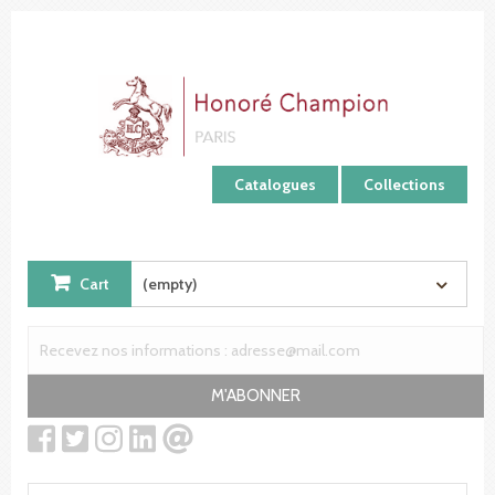
Cookies management panel
Catalogues
Collections
Cart
(empty)
M'ABONNER