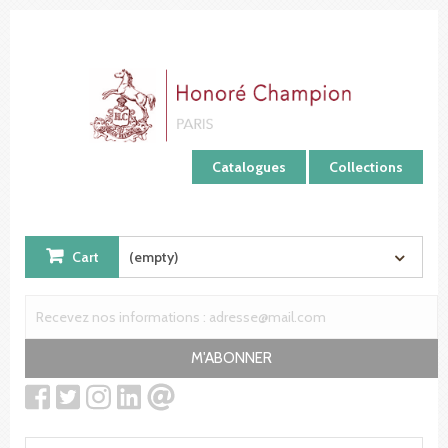
Cookies management panel
Catalogues
Collections
Cart
(empty)
M'ABONNER