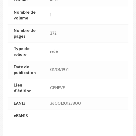
Nombre de
1
volume
Nombre de
272
pages
Type de
relié
reliure
Date de
01/01/1971
publication
Lieu
GENEVE
d'édition
EAN13
3600120123800
eEAN13
-