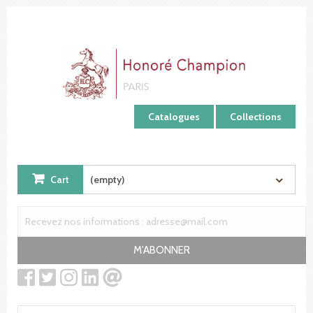
Cookies management panel
Catalogues
Collections
Cart
(empty)
M'ABONNER