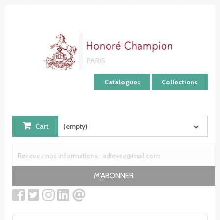
Cookies management panel
Catalogues
Collections
Cart
(empty)
M'ABONNER