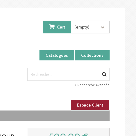
Cart
(empty)
Catalogues
Collections
Recherche avancée
Espace Client