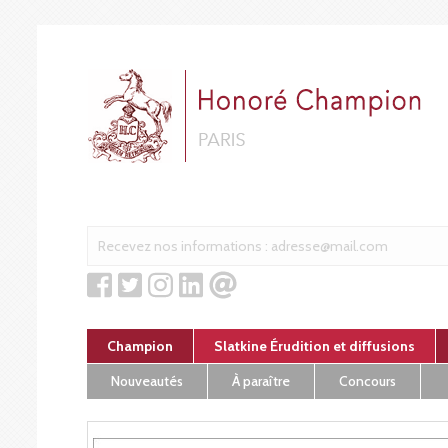
Cookies management panel
Champion
Slatkine Érudition et diffusions
Nouveautés
À paraître
Concours