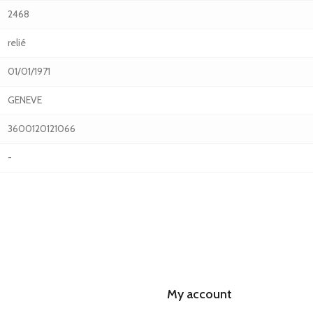
2468
relié
01/01/1971
GENEVE
3600120121066
-
My account