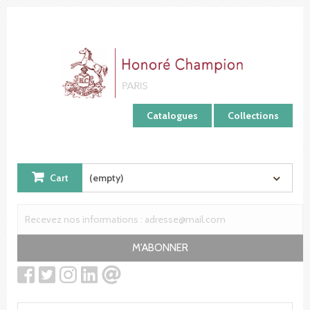
Cookies management panel
Catalogues
Collections
Cart
(empty)
M'ABONNER