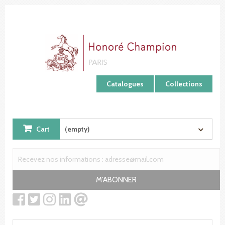
Cookies management panel
Catalogues
Collections
Cart
(empty)
M'ABONNER