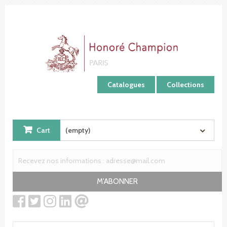
Cookies management panel
Catalogues
Collections
Cart
(empty)
M'ABONNER