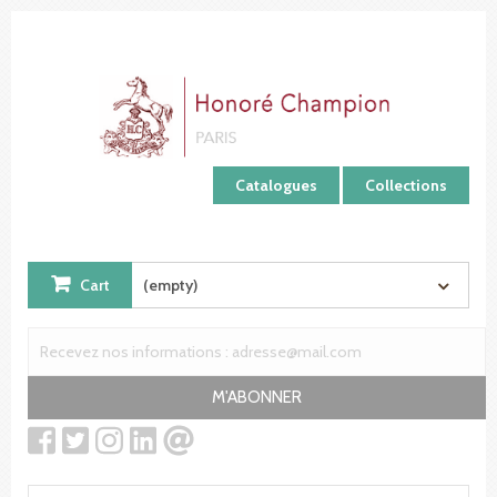
Cookies management panel
Catalogues
Collections
Cart
(empty)
M'ABONNER