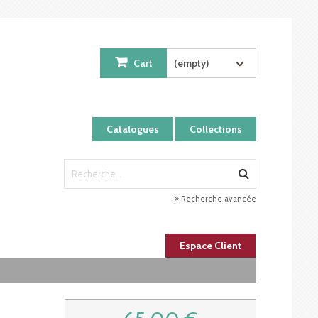
Cart
(empty)
Catalogues
Collections
Recherche avancée
Espace Client