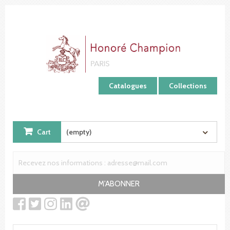
Cookies management panel
Catalogues
Collections
Cart
(empty)
M'ABONNER