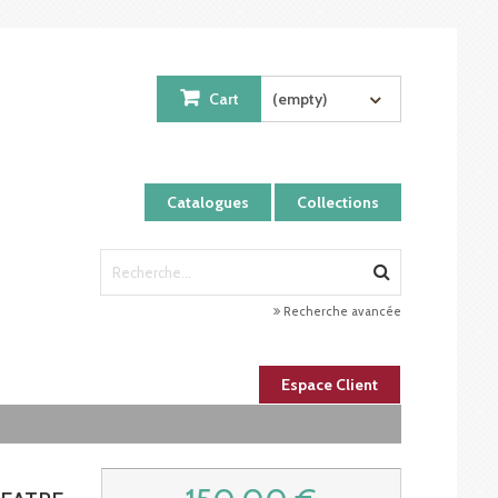
Cart
(empty)
Catalogues
Collections
Recherche avancée
Espace Client