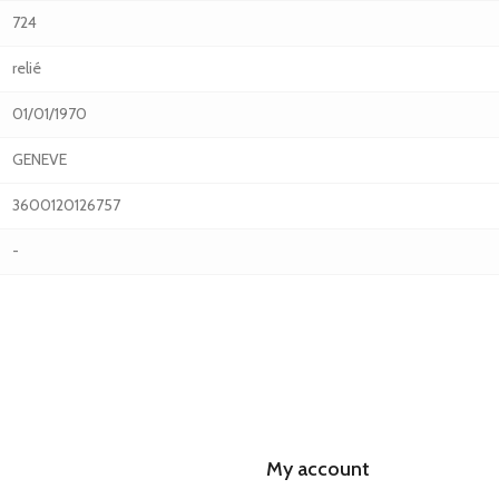
724
relié
01/01/1970
GENEVE
3600120126757
-
My account