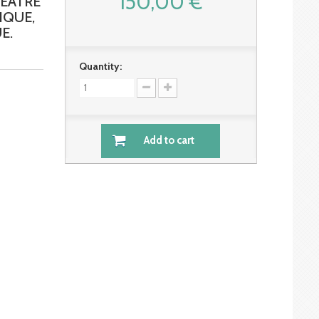
150,00 €
EATRE
IQUE,
E.
Quantity:
Add to cart