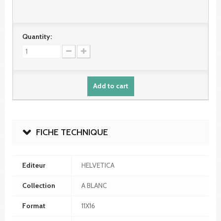
Quantity:
Add to cart
FICHE TECHNIQUE
Editeur
HELVETICA
Collection
A BLANC
Format
11X16