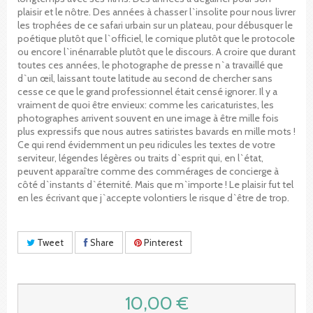
plaisir et le nôtre. Des années à chasser l`insolite pour nous livrer
les trophées de ce safari urbain sur un plateau, pour débusquer le
poétique plutôt que l`officiel, le comique plutôt que le protocole
ou encore l`inénarrable plutôt que le discours. A croire que durant
toutes ces années, le photographe de presse n`a travaillé que
d`un œil, laissant toute latitude au second de chercher sans
cesse ce que le grand professionnel était censé ignorer. Il y a
vraiment de quoi être envieux: comme les caricaturistes, les
photographes arrivent souvent en une image à être mille fois
plus expressifs que nous autres satiristes bavards en mille mots !
Ce qui rend évidemment un peu ridicules les textes de votre
serviteur, légendes légères ou traits d`esprit qui, en l`état,
peuvent apparaître comme des commérages de concierge à
côté d`instants d`éternité. Mais que m`importe ! Le plaisir fut tel
en les écrivant que j`accepte volontiers le risque d`être de trop.
Tweet
Share
Pinterest
10,00 €