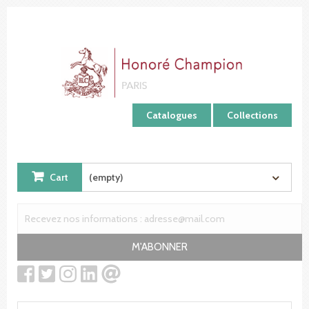
Cookies management panel
Catalogues
Collections
Cart
(empty)
M'ABONNER