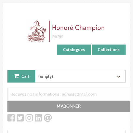
Cookies management panel
Catalogues
Collections
Cart
(empty)
M'ABONNER