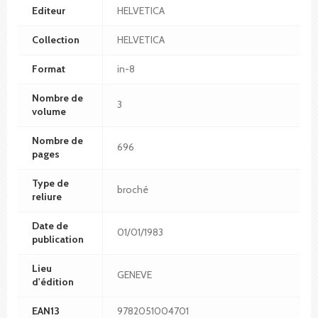
Editeur
HELVETICA
Collection
HELVETICA
Format
in-8
Nombre de
3
volume
Nombre de
696
pages
Type de
broché
reliure
Date de
01/01/1983
publication
Lieu
GENEVE
d'édition
EAN13
9782051004701