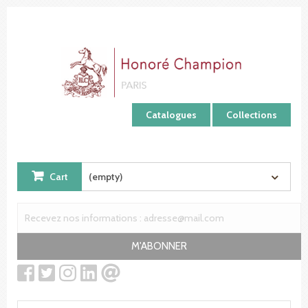
Cookies management panel
Catalogues
Collections
Cart
(empty)
M'ABONNER