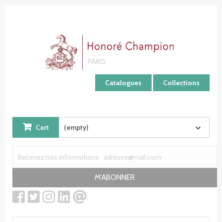
Cookies management panel
Catalogues
Collections
Cart
(empty)
M'ABONNER