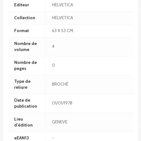
Editeur
HELVETICA
Collection
HELVETICA
Format
63 X 53 CM.
Nombre de
4
volume
Nombre de
0
pages
Type de
BROCHÉ
reliure
Date de
01/01/1978
publication
Lieu
GENEVE
d'édition
eEAN13
-