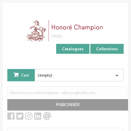
Cookies management panel
Catalogues
Collections
Cart
(empty)
M'ABONNER