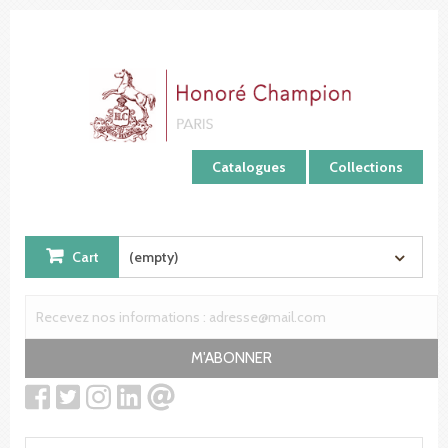
Cookies management panel
Catalogues
Collections
Cart
(empty)
M'ABONNER