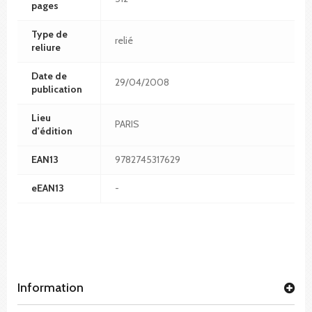
pages
Type de
relié
reliure
Date de
29/04/2008
publication
Lieu
PARIS
d'édition
EAN13
9782745317629
eEAN13
-
Information