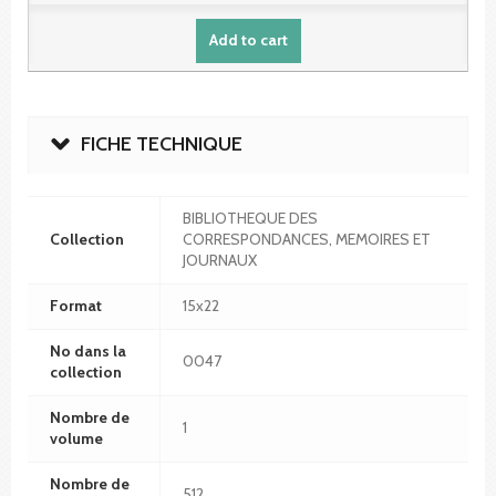
Add to cart
FICHE TECHNIQUE
BIBLIOTHEQUE DES
Collection
CORRESPONDANCES, MEMOIRES ET
JOURNAUX
Format
15x22
No dans la
0047
collection
Nombre de
1
volume
Nombre de
512