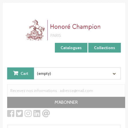
Cookies management panel
Catalogues
Collections
Cart
(empty)
M'ABONNER