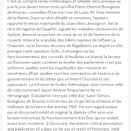
C'est un compte rendu méthodique et détaillé, tenu presque au
jour le jour durant treize mois qu'offre Pierre-Etienne Bourgeois
de Boynes, conseiller d'Etat à la Cour de Louis XV, futur ministre
de la Marine. Dans un récit détaillé et minutieux, l'auteur y
rapporte le retour marchandé du chancelier Lamoignon, fait le
récit de l'agonie du Dauphin, signale les maladies vénériennes de
Sartine, dessine un portrait en creux du roi et de l'exercice de la
royauté, retrace le scandale des billets injurieux de l'affaire La
Chalotais, ou le fameux discours de flagellation sur lequel se clôt
presque cette narration. Enfin, il renseigne sur les
fonctionnements des conseils. A feuilleter ce Journal, le lecteur
ou l'historien saisit combien la révolte des parlements n'est pas
uniforme, quelles sont les inquiétudes des ministres et
secrétaires d'Etat, quelles sont leur conception de l'exercice du
gouvernement et les luttes que se livrent Choiseul et ses
opposants. La richesse de l'index thématique, tout comme celle
de celui nominatif, laisse deviner l'importance de ce
témoignage. Si la plume n'est pas celle d'un Saint-Simon,
Bourgeois de Boynes n'omet rien de ce qui fait la richesse et les
malheurs de la France des années 1760. Par son regard unique,
par un document inédit et original, le diariste offre ainsi une
lecture méconnue du fonctionnement d'un État, qui se voulait,
avant tout, moderne. () Discovery, translation, critical annotation
and publication of a diary so far out of reach of historians, held