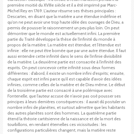
première moitié du XVIIIe siècle et il a été imprimé par Marc-
Michel Rey en 1769. L'auteur résume ses thèses principales :
Descartes, en disant que la matière a une étendue indéfinie et
qu'on ne peut avoir une trop haute idée des ouvrages de Dieu, a
permis de pousser le raisonnement un peu plus loin. On peut
démontrer que le monde est actuellement infini. La première
partie du Traité développe la thèse de l'infinité du monde à
propos de la matière. La matière est étendue, et l'étendue est
infinie : elle ne peut être bornée que par une autre étendue. Il faut
aussi entendre cette infinité dans le sens de l'infinie divisibilité
de la matière. La deuxième partie est consacrée à l'infinité des
esprits. On peut concevoir cette infinité sous deux formes
différentes : d'abord, il existe un nombre infini d'esprits; ensuite,
chaque esprit est infini parce qu'il est capable d'avoir des idées
infinies, comme celles de la matière et de Dieu même. Le début
de la troisième partie est consacré à une polémique avec
Fontenelle, que l'auteur accuse de n'avoir pas osé pousser ses
principes à leurs dernières conséquences : il aurait dû postuler un
nombre infini de planètes, et surtout admettre que les habitants
des autres planètes sont des hommes. La quatrième partie
étend la théorie cartésienne de la naissance et de la mort des
tourbillons, en rendant éternelles ces vicissitudes : les
configurations particulières changent, mais la matière reste