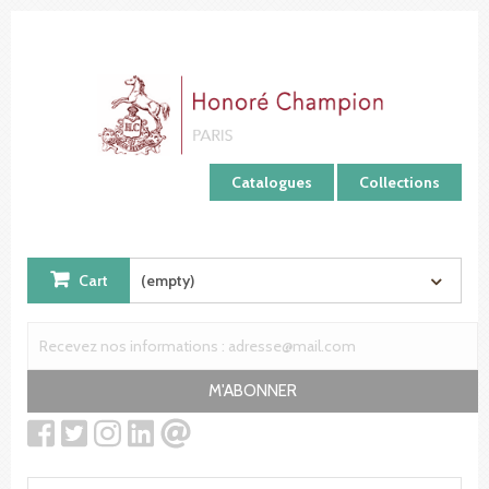
Cookies management panel
Catalogues
Collections
Cart
(empty)
M'ABONNER