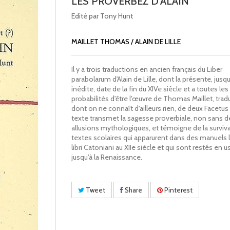
LES PROVERBEZ D'ALAIN
Edité par Tony Hunt
MAILLET THOMAS / ALAIN DE LILLE
Il y a trois traductions en ancien français du Liber
parabolarum d'Alain de Lille, dont la présente, jusqu'
inédite, date de la fin du XIVe siècle et a toutes les
probabilités d'être l'œuvre de Thomas Maillet, trad
dont on ne connaît d'ailleurs rien, de deux Facetus 
texte transmet la sagesse proverbiale, non sans d
allusions mythologiques, et témoigne de la survi
textes scolaires qui apparurent dans des manuels l
libri Catoniani au XIIe siècle et qui sont restés en 
jusqu'à la Renaissance.
Tweet
Share
Pinterest