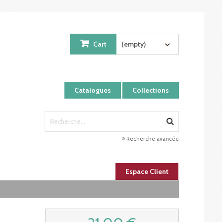
Cart
(empty)
Catalogues
Collections
Recherche avancée
Espace Client