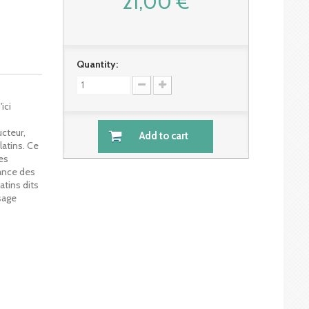
21,00 €
Quantity:
ici
ucteur,
Add to cart
latins. Ce
es
vance des
atins dits
usage