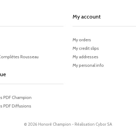
My account
My orders
My credit slips
Complètes Rousseau
My addresses
My personal info
gue
es PDF Champion
s PDF Diffusions
© 2026 Honoré Champion - Réalisation
Cybor SA