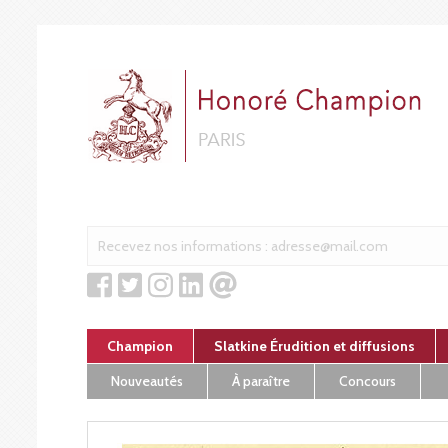
Cookies management panel
Champion
Slatkine Érudition et diffusions
Nouveautés
À paraître
Concours